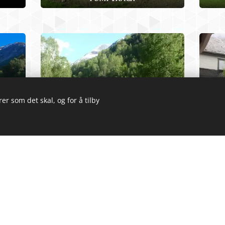
er som det skal, og for å tilby
BEACHVOLLEY