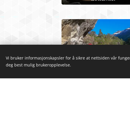
Vi bruker informasjonskapsler for å sikre at nettsiden vår funger
deg best mulig brukeropplevelse.
VIA FERRATA FOLVEN